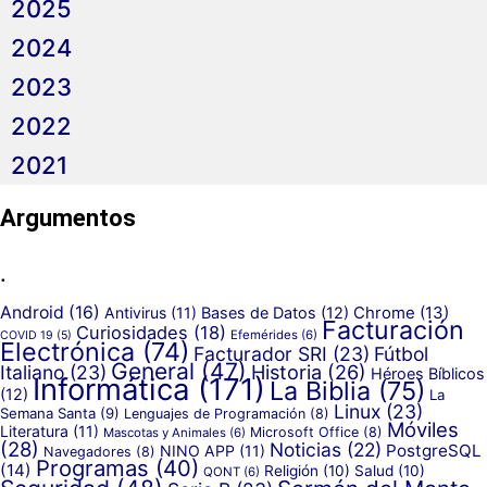
2025
2024
2023
2022
2021
Argumentos
.
Android
(16)
Antivirus
(11)
Bases de Datos
(12)
Chrome
(13)
Facturación
Curiosidades
(18)
Efemérides
(6)
COVID 19
(5)
Electrónica
(74)
Facturador SRI
(23)
Fútbol
General
(47)
Historia
(26)
Italiano
(23)
Héroes Bíblicos
Informática
(171)
La Biblia
(75)
(12)
La
Linux
(23)
Semana Santa
(9)
Lenguajes de Programación
(8)
Móviles
Literatura
(11)
Microsoft Office
(8)
Mascotas y Animales
(6)
(28)
Noticias
(22)
PostgreSQL
NINO APP
(11)
Navegadores
(8)
Programas
(40)
(14)
Religión
(10)
Salud
(10)
QONT
(6)