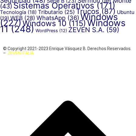
Seguridad
(48)
Sermón del Monte
Serie B
(23)
Sistemas Operativos
(171)
(43)
Trucos
(87)
Tributario
(25)
Tecnología
(18)
Ubuntu
Windows
WhatsApp
(36)
WEB
(28)
(19)
(227)
Windows
Windows 10
(115)
11
(248)
ZEVEN S.A.
(59)
WordPress
(12)
© Copyright 2021-2023 Enrique Vásquez B. Derechos Reservados.
–
ZEVEN ITALIA