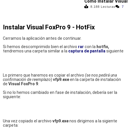
Cómo Instalar Visual
8.188 Lecturas
7
Instalar Visual FoxPro 9 - HotFix
Cerramos la aplicación antes de continuar.
Si hemos descomprimido bien el archivo
rar
con la
hotfix,
tendremos una carpeta similar a la
captura de pantalla
siguiente
Lo primero que haremos es copiar el archivo
(se nos pedirá una
confirmación de reemplazo
)
vfp9.exe
en la carpeta de instalación
de
Visual FoxPro 9
.
Si no lo hemos cambiado en fase de instalación, debería ser la
siguiente:
Una vez copiado el archivo
vfp9.exe
nos dirigimos a la sigiente
carpeta: