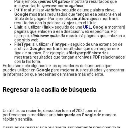
Por ejemplo,
«perros OR gatos»
mostrará resultados que
incluyan tanto
«perros»
como
«gatos»
.
Intitle:
al utilizar
«intitle:»
seguido de una palabra clave,
Google
mostrará resultados que tengan esa palabra en el
título de la página. Por ejemplo,
«intitle:viajes»
mostrará
resultados con la palabra
«viajes»
en el título.
Link:
al utilizar
«link:»
seguido de una
URL,
Google
mostrará
páginas que enlacen a esa dirección web específica. Por
ejemplo,
«link:www.quike.it»
mostrará páginas que enlazan a
ese sitio web.
FileType:
al utilizar
«filetype:»
seguido de una extensión de
archivo,
Google
mostrará resultados que contengan ese
tipo de archivo. Por ejemplo,
«filetype:pdf historia»
mostrará resultados que tengan
archivos PDF
relacionados
con la historia.
Estos son solo algunos de los operadores de búsqueda que
puedes utilizar en
Google
para mejorar tus resultados y encontrar
la información que necesitas de manera más eficiente.
Regresar a la casilla de búsqueda
Un útil truco reciente, descubierto en el 2021, permite
perfeccionar o modificar una
búsqueda en Google
de manera
rápida y sencilla.
Después de realizar una búsqueda, simplemente presionando la