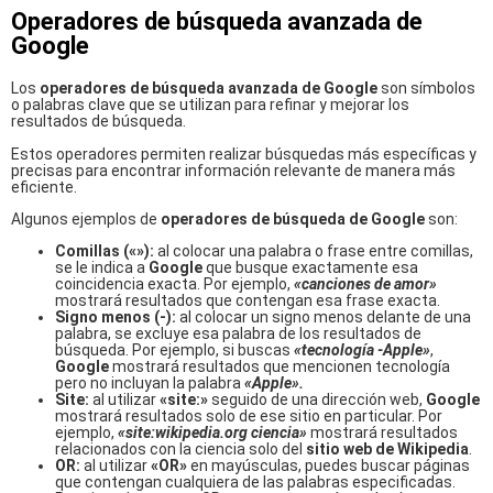
Operadores de búsqueda avanzada de
Google
Los
operadores de búsqueda avanzada de
Google
son símbolos
o palabras clave que se utilizan para refinar y mejorar los
resultados de búsqueda.
Estos operadores permiten realizar búsquedas más específicas y
precisas para encontrar información relevante de manera más
eficiente.
Algunos ejemplos de
operadores de búsqueda de Google
son:
Comillas («»):
al colocar una palabra o frase entre comillas,
se le indica a
Google
que busque exactamente esa
coincidencia exacta. Por ejemplo,
«canciones de amor»
mostrará resultados que contengan esa frase exacta.
Signo menos (-):
al colocar un signo menos delante de una
palabra, se excluye esa palabra de los resultados de
búsqueda. Por ejemplo, si buscas
«tecnología -Apple»
,
Google
mostrará resultados que mencionen tecnología
pero no incluyan la palabra
«Apple».
Site:
al utilizar
«site:»
seguido de una dirección web,
Google
mostrará resultados solo de ese sitio en particular. Por
ejemplo,
«site:wikipedia.org ciencia»
mostrará resultados
relacionados con la ciencia solo del
sitio web de Wikipedia
.
OR:
al utilizar
«OR»
en mayúsculas, puedes buscar páginas
que contengan cualquiera de las palabras especificadas.