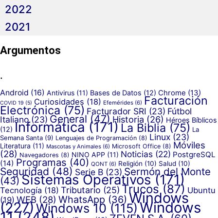
2022
2021
Argumentos
.
Android
(16)
Antivirus
(11)
Bases de Datos
(12)
Chrome
(13)
Facturación
Curiosidades
(18)
Efemérides
(6)
COVID 19
(5)
Electrónica
(75)
Facturador SRI
(23)
Fútbol
General
(47)
Historia
(26)
Italiano
(23)
Héroes Bíblicos
Informática
(171)
La Biblia
(75)
(12)
La
Linux
(23)
Semana Santa
(9)
Lenguajes de Programación
(8)
Móviles
Literatura
(11)
Microsoft Office
(8)
Mascotas y Animales
(6)
(28)
Noticias
(22)
PostgreSQL
NINO APP
(11)
Navegadores
(8)
Programas
(40)
(14)
Religión
(10)
Salud
(10)
QONT
(6)
Seguridad
(48)
Sermón del Monte
Serie B
(23)
Sistemas Operativos
(171)
(43)
Trucos
(87)
Tributario
(25)
Tecnología
(18)
Ubuntu
Windows
WhatsApp
(36)
WEB
(28)
(19)
(227)
Windows
Windows 10
(115)
11
(248)