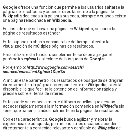
Google
ofrece una función que permite a los usuarios saltarse la
página de resultados y acceder directamente a la página de
Wikipedia
dedicada a la palabra buscada, siempre y cuando exista
una página relacionada en
Wikipedia.
En caso de que no haya una página en
Wikipedia,
se abrirá la
página de resultados estándar.
Esto supone un ahorro considerable de tiempo al evitar la
visualización de múltiples páginas de resultados.
Para utilizar esta función, simplemente se debe agregar el
parámetro
«gfns=1»
al enlace de búsqueda de
Google:
Por ejemplo:
http://www.google.com/search?
sourceid=navclient&gfns=1&q=%s
Al incluir este parámetro, los resultados de búsqueda se dirigirán
directamente a la página correspondiente de
Wikipedia,
si está
disponible, lo que facilita la obtención de información rápida y
precisa sobre el tema de interés.
Esto puede ser especialmente útil para aquellos que desean
acceder rápidamente a la información contenida en
Wikipedia
sin
tener que hacer clic adicionalmente en la página de resultados.
Con esta característica,
Google
busca agilizar y mejorar la
experiencia de búsqueda, permitiendo a los usuarios acceder
directamente a contenido relevante y confiable de
Wikipedia
de