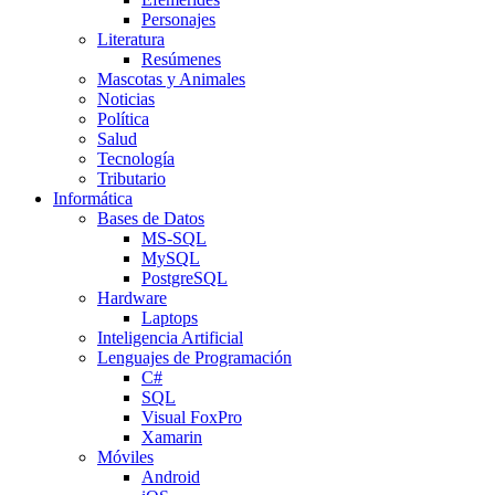
Personajes
Literatura
Resúmenes
Mascotas y Animales
Noticias
Política
Salud
Tecnología
Tributario
Informática
Bases de Datos
MS-SQL
MySQL
PostgreSQL
Hardware
Laptops
Inteligencia Artificial
Lenguajes de Programación
C#
SQL
Visual FoxPro
Xamarin
Móviles
Android