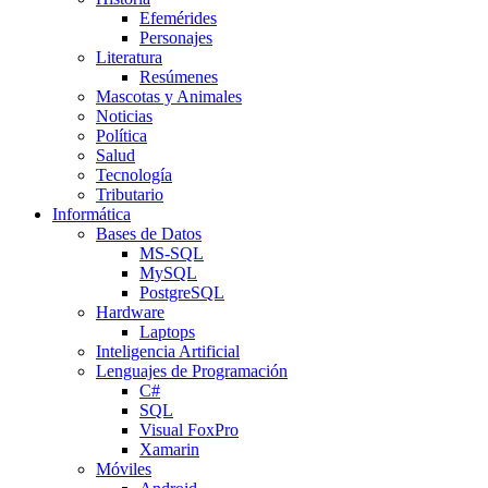
Efemérides
Personajes
Literatura
Resúmenes
Mascotas y Animales
Noticias
Política
Salud
Tecnología
Tributario
Informática
Bases de Datos
MS-SQL
MySQL
PostgreSQL
Hardware
Laptops
Inteligencia Artificial
Lenguajes de Programación
C#
SQL
Visual FoxPro
Xamarin
Móviles