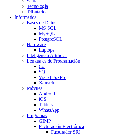
Salud
Tecnología
Tributario
Informática
Bases de Datos
MS-SQL
MySQL
PostgreSQL
Hardware
Laptops
Inteligencia Artificial
Lenguajes de Programación
C#
SQL
Visual FoxPro
Xamarin
Móviles
Android
iOS
Tablets
WhatsApp
Programas
GIMP
Facturación Electrónica
Facturador SRI