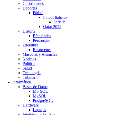
Curiosidades
Deportes
Fútbol
Fútbol Italiano
Serie B
Qatar 2022
Historia
Efemérides
Personajes
Literatura
Resúmenes
Mascotas y Animales
Noticias
Política
Salud
Tecnología
Tributario
Informática
Bases de Datos
MS-SQL
MySQL
PostgreSQL
Hardware
Laptops
Inteligencia Artificial