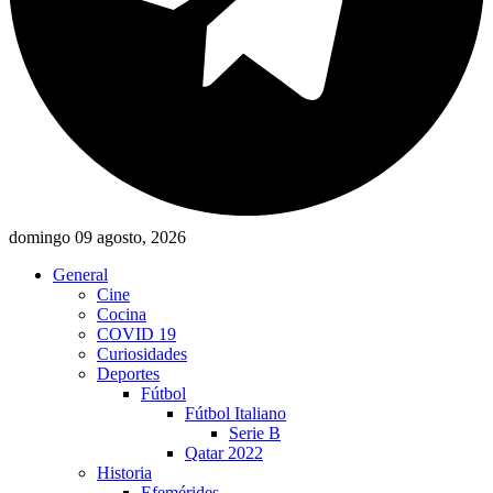
domingo 09 agosto, 2026
General
Cine
Cocina
COVID 19
Curiosidades
Deportes
Fútbol
Fútbol Italiano
Serie B
Qatar 2022
Historia
Efemérides